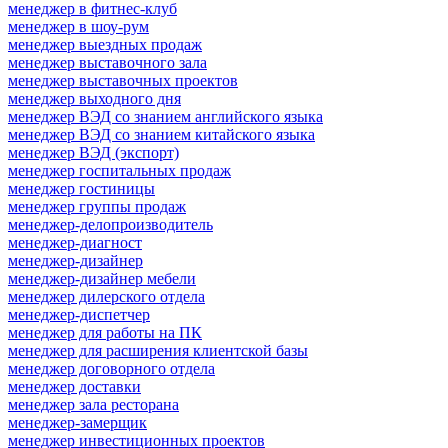
менеджер в фитнес-клуб
менеджер в шоу-рум
менеджер выездных продаж
менеджер выставочного зала
менеджер выставочных проектов
менеджер выходного дня
менеджер ВЭД со знанием английского языка
менеджер ВЭД со знанием китайского языка
менеджер ВЭД (экспорт)
менеджер госпитальных продаж
менеджер гостиницы
менеджер группы продаж
менеджер-делопроизводитель
менеджер-диагност
менеджер-дизайнер
менеджер-дизайнер мебели
менеджер дилерского отдела
менеджер-диспетчер
менеджер для работы на ПК
менеджер для расширения клиентской базы
менеджер договорного отдела
менеджер доставки
менеджер зала ресторана
менеджер-замерщик
менеджер инвестиционных проектов