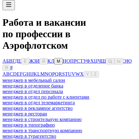
Работа и вакансии
по профессии в
Аэрофлотском
А
Б
В
Г
Д
Е
Ж
З
И
К
Л
Н
О
П
Р
С
Т
У
Ф
Х
Ц
Ч
Ш
Э
Ю
Ё
Й
М
Щ
Ы
#
Я
A
B
C
D
E
F
G
H
I
J
K
L
M
N
O
P
Q
R
S
T
U
V
W
X
Y
Z
менеджер в мебельный салон
менеджер в отделение банка
менеджер в отдел персонала
менеджер в отдел по работе с клиентами
менеджер в отдел телемаркетинга
менеджер в рекламное агентство
менеджер в ресторан
менеджер в строительную компанию
менеджер в типографию
менеджер в транспортную компанию
менеджер в турагентство