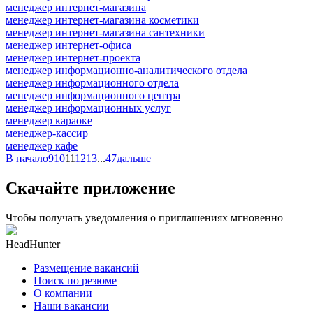
менеджер интернет-магазина
менеджер интернет-магазина косметики
менеджер интернет-магазина сантехники
менеджер интернет-офиса
менеджер интернет-проекта
менеджер информационно-аналитического отдела
менеджер информационного отдела
менеджер информационного центра
менеджер информационных услуг
менеджер караоке
менеджер-кассир
менеджер кафе
В начало
9
10
11
12
13
...
47
дальше
Скачайте приложение
Чтобы получать уведомления о приглашениях мгновенно
HeadHunter
Размещение вакансий
Поиск по резюме
О компании
Наши вакансии