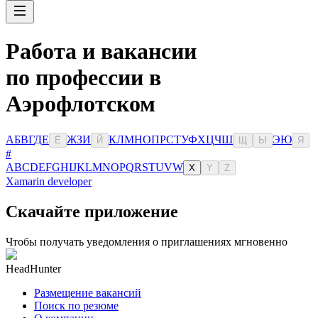
Работа и вакансии
по профессии в
Аэрофлотском
А
Б
В
Г
Д
Е
Ж
З
И
К
Л
М
Н
О
П
Р
С
Т
У
Ф
Х
Ц
Ч
Ш
Э
Ю
Ё
Й
Щ
Ы
Я
#
A
B
C
D
E
F
G
H
I
J
K
L
M
N
O
P
Q
R
S
T
U
V
W
X
Y
Z
Xamarin developer
Скачайте приложение
Чтобы получать уведомления о приглашениях мгновенно
HeadHunter
Размещение вакансий
Поиск по резюме