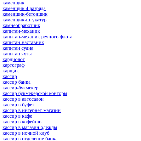
каменщик
каменщик 4 разряда
каменщик-бетонщик
каменщик-штукатур
камнеобработчик
капитан-механик
капитан-механик речного флота
капитан-наставник
капитан судна
капитан яхты
кардиолог
картограф
карщик
кассир
кассир банка
кассир-букмекер
кассир букмекерской конторы
кассир в автосалон
кассир в буфет
кассир в интернет-магазин
кассир в кафе
кассир в кофейню
кассир в магазин одежды
кассир в ночной клуб
кассир в отделение банка