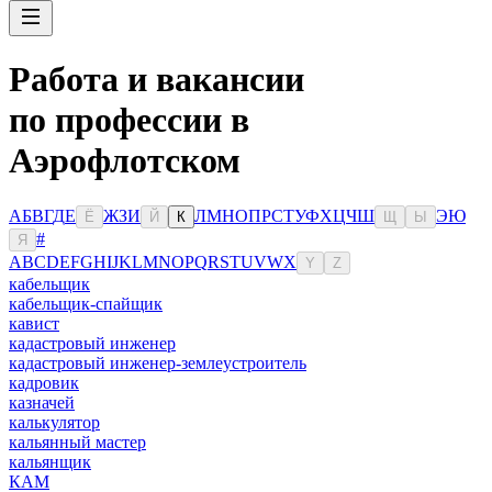
Работа и вакансии
по профессии в
Аэрофлотском
А
Б
В
Г
Д
Е
Ж
З
И
Л
М
Н
О
П
Р
С
Т
У
Ф
Х
Ц
Ч
Ш
Э
Ю
Ё
Й
К
Щ
Ы
#
Я
A
B
C
D
E
F
G
H
I
J
K
L
M
N
O
P
Q
R
S
T
U
V
W
X
Y
Z
кабельщик
кабельщик-спайщик
кавист
кадастровый инженер
кадастровый инженер-землеустроитель
кадровик
казначей
калькулятор
кальянный мастер
кальянщик
КАМ