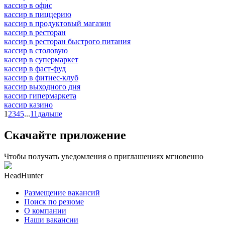
кассир в офис
кассир в пиццерию
кассир в продуктовый магазин
кассир в ресторан
кассир в ресторан быстрого питания
кассир в столовую
кассир в супермаркет
кассир в фаст-фуд
кассир в фитнес-клуб
кассир выходного дня
кассир гипермаркета
кассир казино
1
2
3
4
5
...
11
дальше
Скачайте приложение
Чтобы получать уведомления о приглашениях мгновенно
HeadHunter
Размещение вакансий
Поиск по резюме
О компании
Наши вакансии