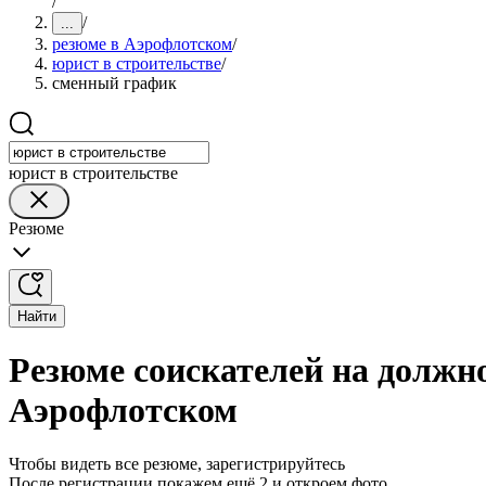
/
/
...
резюме в Аэрофлотском
/
юрист в строительстве
/
сменный график
юрист в строительстве
Резюме
Найти
Резюме соискателей на должн
Аэрофлотском
Чтобы видеть все резюме, зарегистрируйтесь
После регистрации покажем ещё 2 и откроем фото