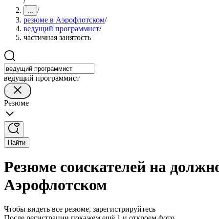
/
/
...
резюме в Аэрофлотском
/
ведущий программист
/
частичная занятость
ведущий программист
Резюме
Найти
Резюме соискателей на должн
Аэрофлотском
Чтобы видеть все резюме, зарегистрируйтесь
После регистрации покажем ещё 1 и откроем фото