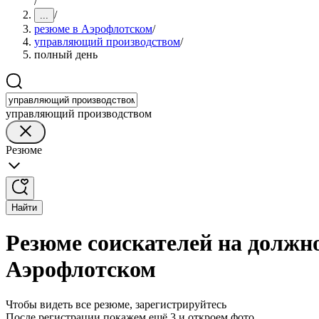
/
/
...
резюме в Аэрофлотском
/
управляющий производством
/
полный день
управляющий производством
Резюме
Найти
Резюме соискателей на должн
Аэрофлотском
Чтобы видеть все резюме, зарегистрируйтесь
После регистрации покажем ещё 3 и откроем фото