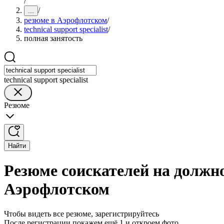
/
/
...
резюме в Аэрофлотском
/
technical support specialist
/
полная занятость
technical support specialist
Резюме
Найти
Резюме соискателей на должнос
Аэрофлотском
Чтобы видеть все резюме, зарегистрируйтесь
После регистрации покажем ещё 1 и откроем фото