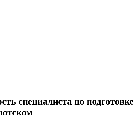
ость специалиста по подготовк
лотском