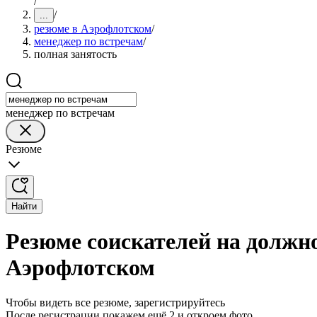
/
/
...
резюме в Аэрофлотском
/
менеджер по встречам
/
полная занятость
менеджер по встречам
Резюме
Найти
Резюме соискателей на должно
Аэрофлотском
Чтобы видеть все резюме, зарегистрируйтесь
После регистрации покажем ещё 2 и откроем фото