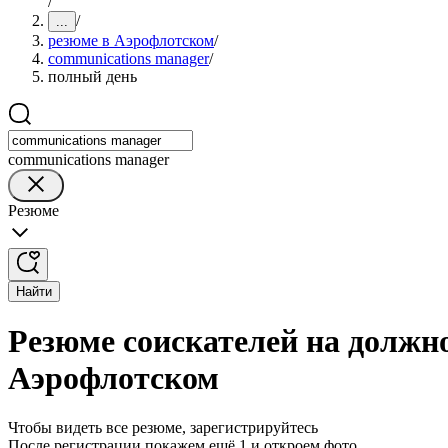
/
/
...
резюме в Аэрофлотском
/
communications manager
/
полный день
communications manager
Резюме
Найти
Резюме соискателей на должн
Аэрофлотском
Чтобы видеть все резюме, зарегистрируйтесь
После регистрации покажем ещё 1 и откроем фото