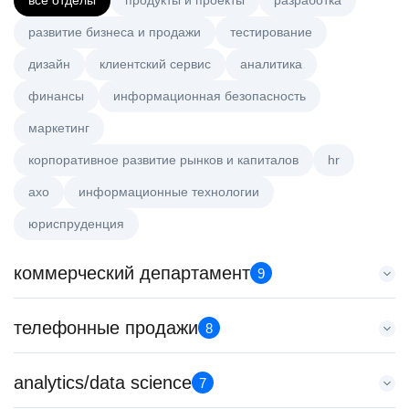
все отделы
продукты и проекты
разработка
развитие бизнеса и продажи
тестирование
дизайн
клиентский сервис
аналитика
финансы
информационная безопасность
маркетинг
корпоративное развитие рынков и капиталов
hr
axo
информационные технологии
юриспруденция
коммерческий департамент
9
Старший аналитик клиентской эффективности
телефонные продажи
8
HeadHunter::Коммерческий департамент
3 авг. 2026
Менеджер по продажам в сегменте малого и среднего
analytics/data science
з/п не указана
7
бизнеса
Москва