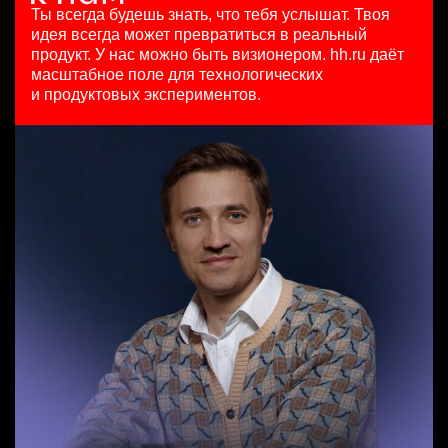
HeadHunter::Коммерческий департамент
100000 - 137000 ₽
4 авг. 2026
Ты всегда будешь знать, что тебя услышат.
Твоя
21 июл. 2026
Ярославль
з/п не указана
идея всегда может превратиться в реальный
SMM-менеджер
з/п не указана
Москва
продукт.
У нас можно быть визионером. hh.ru даёт
HeadHunter::Департамент маркетинга
Санкт-Петербург
масштабное поле для технологических
Менеджер по продажам крупному бизнесу
15 июл. 2026
и продуктовых экспериментов.
HeadHunter::Телефонные продажи
з/п не указана
Key Account Manager (EdTech)
29 июл. 2026
Ташкент
HeadHunter::Коммерческий департамент
з/п не указана
4 авг. 2026
Ташкент
150000 ₽
Ярославль