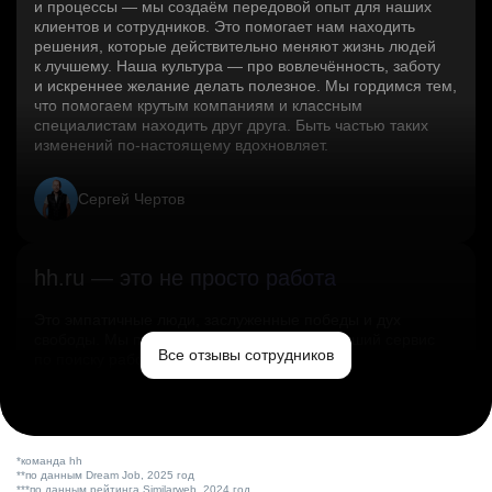
и процессы — мы создаём передовой опыт для наших
клиентов и сотрудников. Это помогает нам находить
решения, которые действительно меняют жизнь людей
к лучшему. Наша культура — про вовлечённость, заботу
и искреннее желание делать полезное. Мы гордимся тем,
что помогаем крутым компаниям и классным
специалистам находить друг друга. Быть частью таких
изменений по‑настоящему вдохновляет.
Сергей Чертов
hh.ru — это не просто работа
Это эмпатичные люди, заслуженные победы и дух
свободы. Мы помогаем миру и создаём лучший сервис
Все отзывы сотрудников
по поиску работы в стране.
Ольга Емельянова
*команда hh
**по данным Dream Job, 2025 год
***по данным рейтинга Similarweb, 2024 год