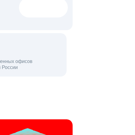
1522 тыс
вакансий
18 млн
енных офисов
й России
пользователей в день