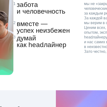
забота
мы не «зак
человечески
и человечность
за каждым р
За каждой в
вместе —
мы верим в с
Ценим всех, 
успех неизбежен
опытом, эксп
думай
headлайнеру
и нас самих 
как headлайнер
в неизвестн
Зато честно