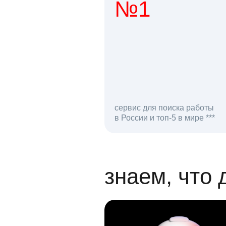
№1
1 мл
сервис для поиска работы
в России и топ-5 в мире ***
откликов на вак
знаем, что 