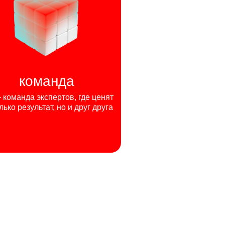
команда
команда экспертов, где ценят
лько результат, но и друг друга