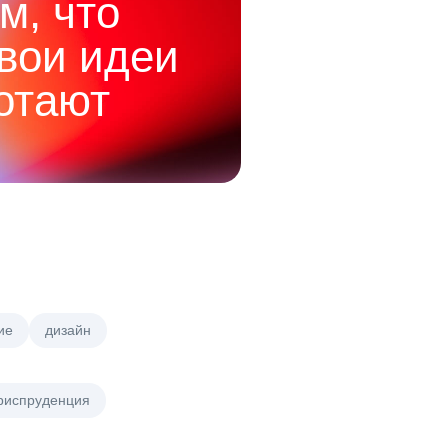
м, что
твои идеи
отают
ие
дизайн
риспруденция