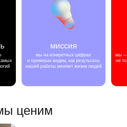
ть
миссия
ы
мы на конкретных цифрах
мы — 
самых
и примерах видим, как результаты
не то
логий
нашей работы меняют жизни людей
 мы ценим