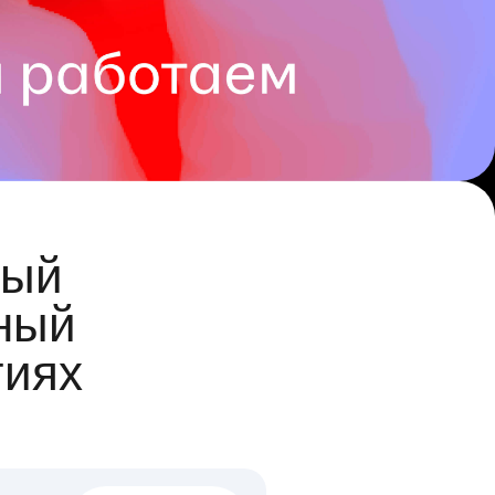
ый
ный
гиях