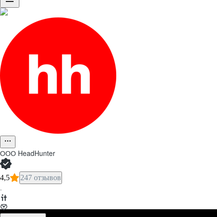
ООО
HeadHunter
4,5
247 отзывов
·