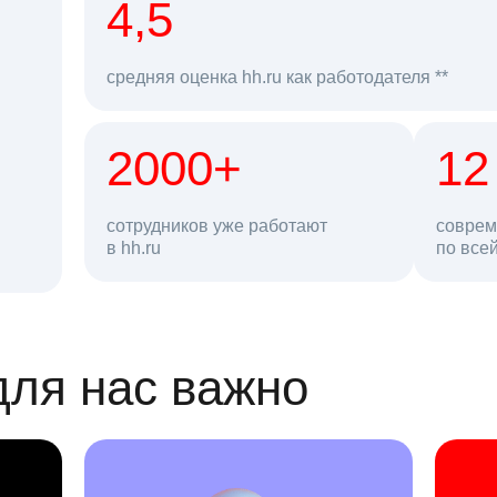
рд
4,5
средняя оценка hh.ru как работодателя **
2000+
68 млн
12
сотрудников уже работают
соврем
в hh.ru
резюме в базе
по все
ансии
для нас важно