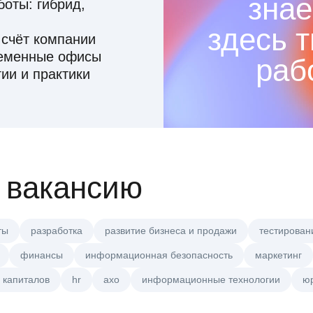
знае
оты: гибрид,
здесь 
 счёт компании
ременные офисы
раб
ии и практики
 вакансию
ты
разработка
развитие бизнеса и продажи
тестирован
финансы
информационная безопасность
маркетинг
 капиталов
hr
axo
информационные технологии
ю