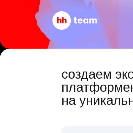
создаем эк
платформен
на уникаль