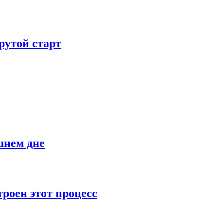
рутой старт
шнем дне
роен этот процесс