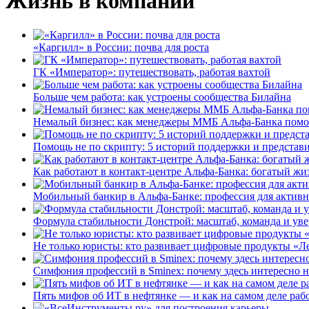
Жизнь в компании
«Каргилл» в России: почва для роста
ГК «Император»: путешествовать, работая вахтой
Больше чем работа: как устроены сообщества Билайна
Немалый бизнес: как менеджеры ММБ Альфа-Банка помо
Помощь не по скрипту: 5 историй поддержки и представ
Как работают в контакт-центре Альфа-Банка: богатый жи
Мобильный банкир в Альфа-Банке: профессия для актив
Формула стабильности Донстрой: масштаб, команда и уве
Не только юристы: кто развивает цифровые продукты «Ле
Симфония профессий в Sminex: почему здесь интересно н
Пять мифов об ИТ в нефтянке — и как на самом деле работ