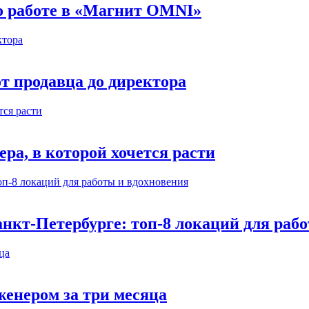
 о работе в «Магнит OMNI»
т продавца до директора
а, в которой хочется расти
нкт-Петербурге: топ-8 локаций для раб
енером за три месяца