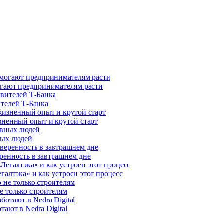
гают предпринимателям расти
ителей Т-Банка
зненный опыт и крутой старт
ных людей
ренность в завтрашнем дне
галтэка» и как устроен этот процесс
е только строителям
ают в Nedra Digital