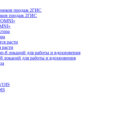
ников продаж 2ГИС
OMNI»
ора
 расти
-8 локаций для работы и вдохновения
OIS