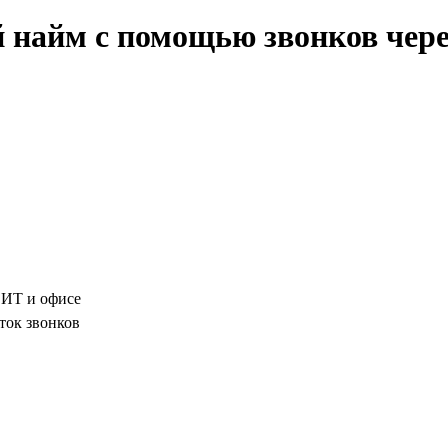
айм с помощью звонков через 
, ИТ и офисе
ток звонков