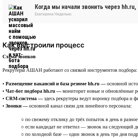
Когда мы начали звонить через hh.ru
Екатерина Недельчо
Как выстроили процесс
Схема звонков
Рекрутеры АШАН работают со связкой инструментов подбора:
•
Размещение вакансий и база резюме hh.ru —
основной исто
•
Чат-бот подбора hh.ru —
мониторит новые и обновлённые ре
•
CRM-система —
здесь рекрутеры ведут воронку подбора и фи
•
Звонки —
основной канал связи для линейного персонала:
○ по свежему отклику до трёх попыток в день в разное
○ если кандидат не ответил — звонок на следующий де
○ по холодной базе — один звонок в день три дня под