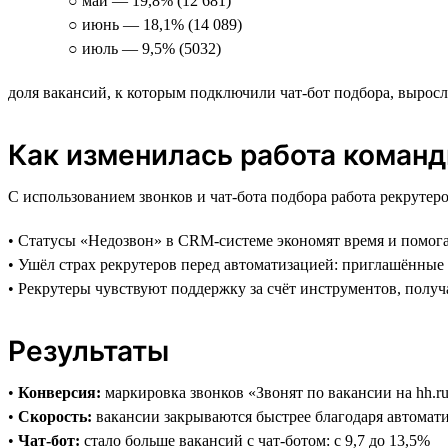
○ май — 19,8% (12 681)
○ июнь — 18,1% (14 089)
○ июль — 9,5% (5032)
доля вакансий, к которым подключили чат-бот подбора, выросла
Как изменилась работа коман
С использованием звонков и чат-бота подбора работа рекрутеро
• Статусы «Недозвон» в CRM-системе экономят время и помога
• Ушёл страх рекрутеров перед автоматизацией: приглашённы
• Рекрутеры чувствуют поддержку за счёт инструментов, пол
Результаты
•
Конверсия:
маркировка звонков «Звонят по вакансии на hh.r
•
Скорость:
вакансии закрываются быстрее благодаря автомати
•
Чат-бот:
стало больше вакансий с чат-ботом: с 9,7 до 13,5%