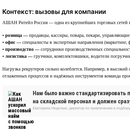
Контекст: вызовы для компании
АШАН Ритейл Россия — одна из крупнейших торговых сетей 
•
розница —
продавцы, кассиры, повара, пекари, управляющие
•
офис —
специалисты в экспертные направления (маркетинг, 
•
производство —
сотрудники производственных специальност
•
логистика —
грузчики, комплектовшики, водители погрузчи
Нагрузка рекрутеров сильно колеблется. Например, в высокий 
отлаженных процессов и надёжных инструментов команда прост
Нам было важно стандартизировать п
на складской персонал и должен сразу
Екатерина Недельчо, директор по привлечению и подбор