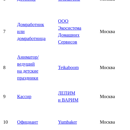
ООО
Домработник
Экосистема
7
или
Москва
Домашних
домработница
Сервисов
Аниматор/
ведущий
8
Teikaboom
Москва
на детские
праздники
ЛЕПИМ
9
Кассир
Москва
и ВАРИМ
10
Официант
Yumbaker
Москва