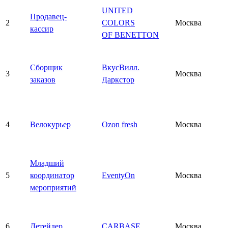
UNITED
Продавец-
2
COLORS
Москва
кассир
OF BENETTON
Сборщик
ВкусВилл.
3
Москва
заказов
Даркстор
4
Велокурьер
Ozon fresh
Москва
Младший
5
координатор
EventyOn
Москва
мероприятий
6
Детейлер
CARBASE
Москва